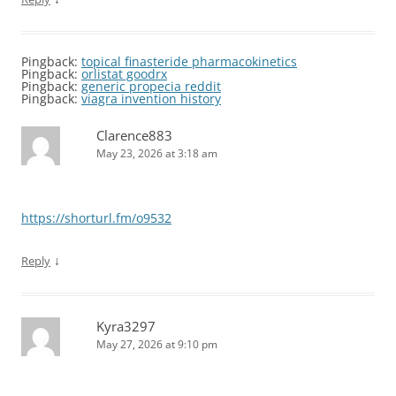
Pingback:
topical finasteride pharmacokinetics
Pingback:
orlistat goodrx
Pingback:
generic propecia reddit
Pingback:
viagra invention history
Clarence883
May 23, 2026 at 3:18 am
https://shorturl.fm/o9532
↓
Reply
Kyra3297
May 27, 2026 at 9:10 pm