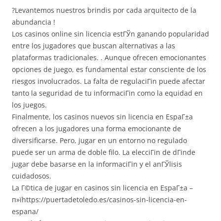
?Levantemos nuestros brindis por cada arquitecto de la
abundancia !
Los casinos online sin licencia estГЎn ganando popularidad
entre los jugadores que buscan alternativas a las
plataformas tradicionales.
. Aunque ofrecen emocionantes
opciones de juego, es fundamental estar consciente de los
riesgos involucrados. La falta de regulaciГіn puede afectar
tanto la seguridad de tu informaciГіn como la equidad en
los juegos.
Finalmente, los casinos nuevos sin licencia en EspaГ±a
ofrecen a los jugadores una forma emocionante de
diversificarse. Pero, jugar en un entorno no regulado
puede ser un arma de doble filo. La elecciГіn de dГіnde
jugar debe basarse en la informaciГіn y el anГЎlisis
cuidadosos.
La Г©tica de jugar en casinos sin licencia en EspaГ±a –
п»їhttps://puertadetoledo.es/casinos-sin-licencia-en-
espana/