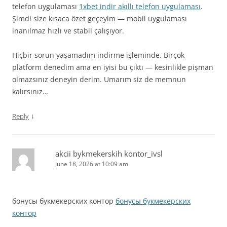
telefon uygulaması
1xbet indir akıllı telefon uygulaması
.
Şimdi size kısaca özet geçeyim — mobil uygulaması
inanılmaz hızlı ve stabil çalışıyor.
Hiçbir sorun yaşamadım indirme işleminde. Birçok
platform denedim ama en iyisi bu çıktı — kesinlikle pişman
olmazsınız deneyin derim. Umarım siz de memnun
kalırsınız…
↓
Reply
akcii bykmekerskih kontor_ivsl
June 18, 2026 at 10:09 am
бонусы букмекерских контор
бонусы букмекерских
контор