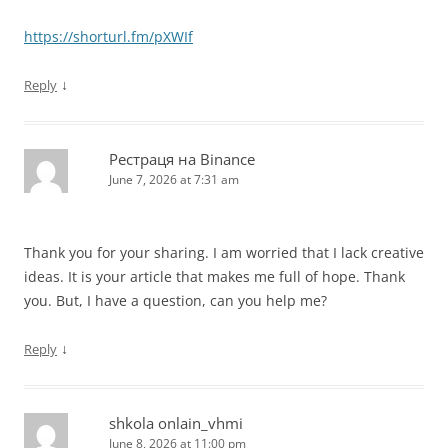
https://shorturl.fm/pXWIf
↓
Reply
Рестраця на Binance
June 7, 2026 at 7:31 am
Thank you for your sharing. I am worried that I lack creative
ideas. It is your article that makes me full of hope. Thank
you. But, I have a question, can you help me?
↓
Reply
shkola onlain_vhmi
June 8, 2026 at 11:00 pm