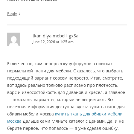
↓
Reply
tkan dlya mebeli_gxSa
June 12, 2026 at 1:25 am
Если честно, сам перерыл кучу форумов в поисках
нормальной ткани для мебели. Оказалось, что выбрать
подходящий вариант совсем непросто. Итак, смотрите,
вот здесь реально толково расписано про плотность,
ворс и износостойкость для диванов и кресел, а главное
— показаны варианты, которые не выцветают. Вся
полезная информация доступна здесь: купить ткань для
обивки мебели москва
купить ткань для обивки мебели
москва
Дальше сами гляньте каталог с ценами. Да, и не
берите первое, что попалось — я уже сделал ошибку,