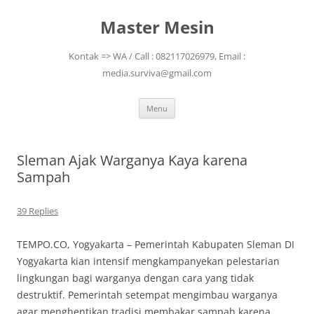
Skip
to
Master Mesin
content
Kontak => WA / Call : 082117026979, Email :
media.surviva@gmail.com
Menu
Sleman Ajak Warganya Kaya karena
Sampah
39 Replies
TEMPO.CO, Yogyakarta – Pemerintah Kabupaten Sleman DI
Yogyakarta kian intensif mengkampanyekan pelestarian
lingkungan bagi warganya dengan cara yang tidak
destruktif. Pemerintah setempat mengimbau warganya
agar menghentikan tradisi membakar sampah karena