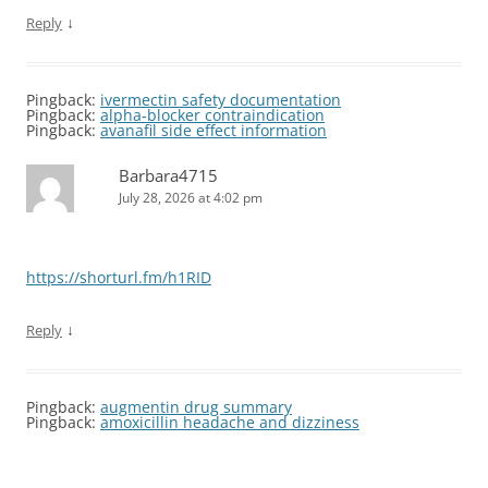
↓
Reply
Pingback:
ivermectin safety documentation
Pingback:
alpha‑blocker contraindication
Pingback:
avanafil side effect information
Barbara4715
July 28, 2026 at 4:02 pm
https://shorturl.fm/h1RID
↓
Reply
Pingback:
augmentin drug summary
Pingback:
amoxicillin headache and dizziness