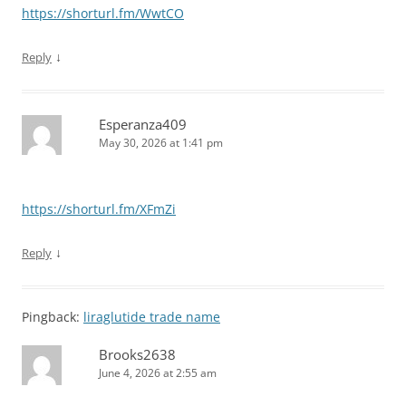
https://shorturl.fm/WwtCO
↓
Reply
Esperanza409
May 30, 2026 at 1:41 pm
https://shorturl.fm/XFmZi
↓
Reply
Pingback:
liraglutide trade name
Brooks2638
June 4, 2026 at 2:55 am