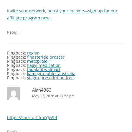
Invite your network, boost your income—sign up for our
affiliate program now!
↓
Reply
Pingback:
reglan
Pingback:
finasteride proscar
Pingback:
metoprolol
Pingback:
flagyl medication
Pingback:
tadalafil walmart
Pingback:
kamagra tablet australia
Pingback:
viagra prescription free
Alan4363
May 13, 2026 at 11:58 pm
https://shorturl.fm/YJw9R
↓
Reply