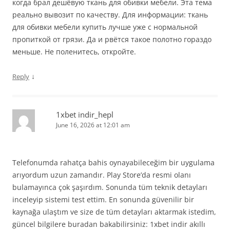
когда брал дешёвую ткань для обивки мебели. Эта тема
реально вывозит по качеству. Для информации: ткань
для обивки мебели купить лучше уже с нормальной
пропиткой от грязи. Да и рвётся такое полотно гораздо
меньше. Не поленитесь, откройте.
↓
Reply
1xbet indir_hepl
June 16, 2026 at 12:01 am
Telefonumda rahatça bahis oynayabileceğim bir uygulama
arıyordum uzun zamandır. Play Store’da resmi olanı
bulamayınca çok şaşırdım. Sonunda tüm teknik detayları
inceleyip sistemi test ettim. En sonunda güvenilir bir
kaynağa ulaştım ve size de tüm detayları aktarmak istedim,
güncel bilgilere buradan bakabilirsiniz: 1xbet indir akıllı