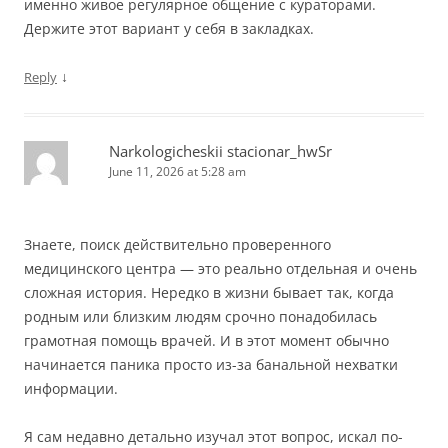
именно живое регулярное общение с кураторами.
Держите этот вариант у себя в закладках.
↓
Reply
Narkologicheskii stacionar_hwSr
June 11, 2026 at 5:28 am
Знаете, поиск действительно проверенного
медицинского центра — это реально отдельная и очень
сложная история. Нередко в жизни бывает так, когда
родным или близким людям срочно понадобилась
грамотная помощь врачей. И в этот момент обычно
начинается паника просто из-за банальной нехватки
информации.
Я сам недавно детально изучал этот вопрос, искал по-