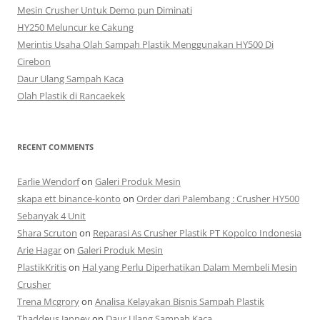
Mesin Crusher Untuk Demo pun Diminati
HY250 Meluncur ke Cakung
Merintis Usaha Olah Sampah Plastik Menggunakan HY500 Di
Cirebon
Daur Ulang Sampah Kaca
Olah Plastik di Rancaekek
RECENT COMMENTS
Earlie Wendorf
on
Galeri Produk Mesin
skapa ett binance-konto
on
Order dari Palembang : Crusher HY500
Sebanyak 4 Unit
Shara Scruton
on
Reparasi As Crusher Plastik PT Kopolco Indonesia
Arie Hagar
on
Galeri Produk Mesin
PlastikKritis
on
Hal yang Perlu Diperhatikan Dalam Membeli Mesin
Crusher
Trena Mcgrory
on
Analisa Kelayakan Bisnis Sampah Plastik
Thaddeus Janney
on
Daur Ulang Sampah Kaca