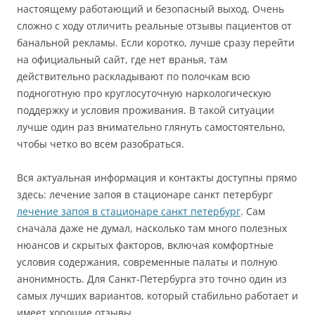
настоящему работающий и безопасный выход. Очень
сложно с ходу отличить реальные отзывы пациентов от
банальной рекламы. Если коротко, лучше сразу перейти
на официальный сайт, где нет вранья, там
действительно раскладывают по полочкам всю
подноготную про круглосуточную наркологическую
поддержку и условия проживания. В такой ситуации
лучше один раз внимательно глянуть самостоятельно,
чтобы четко во всем разобраться.
Вся актуальная информация и контакты доступны прямо
здесь: лечение запоя в стационаре санкт петербург
лечение запоя в стационаре санкт петербург
. Сам
сначала даже не думал, насколько там много полезных
нюансов и скрытых факторов, включая комфортные
условия содержания, современные палаты и полную
анонимность. Для Санкт-Петербурга это точно один из
самых лучших вариантов, который стабильно работает и
имеет хорошие отзывы.