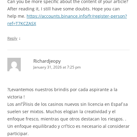
Can you be more specific about the content of your article?
After reading it, I still have some doubts. Hope you can
help me.
https://accounts.binance.info/fr/register-person?
ref=T7KCZASX
↓
Reply
Richardjeopy
January 31, 2026 at 7:25 pm
?Levantemos nuestros brindis por cada aspirante a la
victoria !
Los anГЎlisis de los casinos nuevos sin licencia en EspaГ±a
suelen ser mixtos. Muchos elogian la creatividad y el
enfoque fresco, mientras que otros destacan los riesgos.
.
Un enfoque equilibrado y crГ­tico es necesario al considerar
participar.