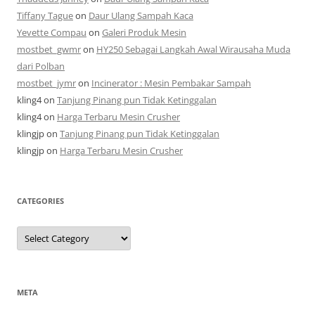
Tiffany Tague
on
Daur Ulang Sampah Kaca
Yevette Compau
on
Galeri Produk Mesin
mostbet_gwmr
on
HY250 Sebagai Langkah Awal Wirausaha Muda
dari Polban
mostbet_jymr
on
Incinerator : Mesin Pembakar Sampah
kling4
on
Tanjung Pinang pun Tidak Ketinggalan
kling4
on
Harga Terbaru Mesin Crusher
klingjp
on
Tanjung Pinang pun Tidak Ketinggalan
klingjp
on
Harga Terbaru Mesin Crusher
CATEGORIES
Categories
META