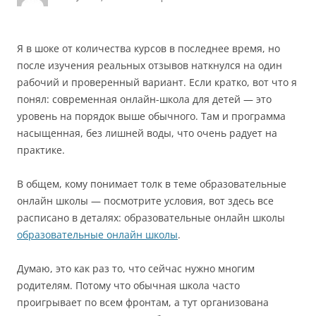
Я в шоке от количества курсов в последнее время, но
после изучения реальных отзывов наткнулся на один
рабочий и проверенный вариант. Если кратко, вот что я
понял: современная онлайн-школа для детей — это
уровень на порядок выше обычного. Там и программа
насыщенная, без лишней воды, что очень радует на
практике.
В общем, кому понимает толк в теме образовательные
онлайн школы — посмотрите условия, вот здесь все
расписано в деталях: образовательные онлайн школы
образовательные онлайн школы
.
Думаю, это как раз то, что сейчас нужно многим
родителям. Потому что обычная школа часто
проигрывает по всем фронтам, а тут организована