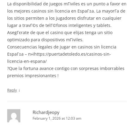
La disponibilidad de juegos mГіviles es un punto a favor en
los mejores casinos sin licencia en EspaГ±a. La mayorГ­a de
los sitios permiten a los jugadores disfrutar en cualquier
lugar a travГ©s de telГ©fonos inteligentes y tablets.
AsegГєrate de que el casino que elijas tenga un sitio
optimizado para dispositivos mГіviles.
Consecuencias legales de jugar en casinos sin licencia
EspaГ±a – п»їhttps://puertadetoledo.es/casinos-sin-
licencia-en-espana/
?Que la fortuna avance contigo con sorpresas imborrables
premios impresionantes !
↓
Reply
Richardjeopy
February 1, 2026 at 12:03 am