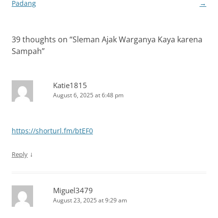
navigation
Padang
→
39 thoughts on “
Sleman Ajak Warganya Kaya karena
Sampah
”
Katie1815
August 6, 2025 at 6:48 pm
https://shorturl.fm/btEF0
↓
Reply
Miguel3479
August 23, 2025 at 9:29 am