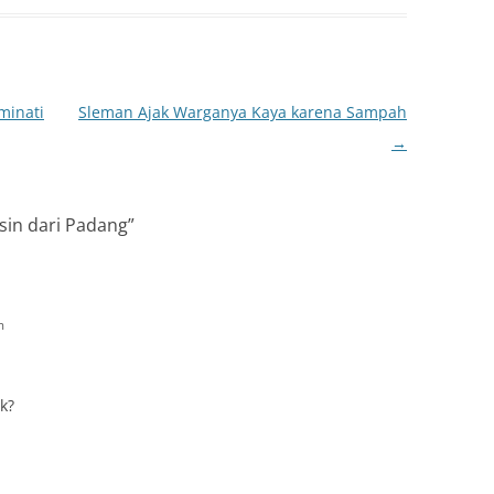
minati
Sleman Ajak Warganya Kaya karena Sampah
→
sin dari Padang
”
m
k?