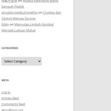
tk账号登录
on
Analisa Kelayakan Bisnis
Sampah Plastik
sinusitis medical insights
on
Crusher dan
Centris Menuju Sorong
Eddy
on
Menyulap Limbah Gombal
Menjadi Lukisan Mahal
CATEGORIES
Categories
META
Log in
Entries feed
Comments feed
WordPress.org