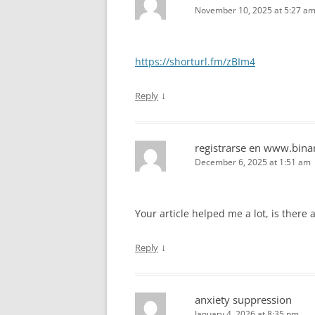
November 10, 2025 at 5:27 a
https://shorturl.fm/zBIm4
↓
Reply
registrarse en www.bin
December 6, 2025 at 1:51 am
Your article helped me a lot, is there
↓
Reply
anxiety suppression
January 4, 2026 at 8:35 pm