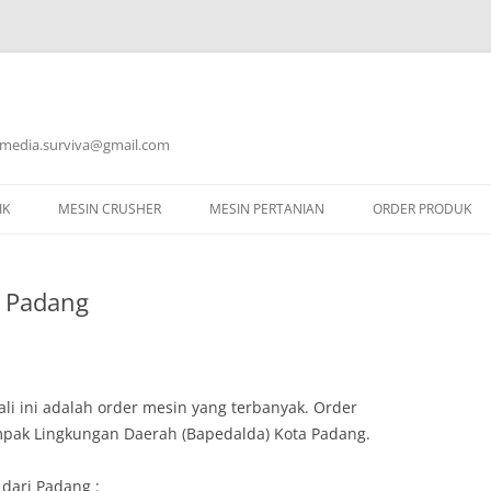
 : media.surviva@gmail.com
IK
MESIN CRUSHER
MESIN PERTANIAN
ORDER PRODUK
MESIN CRUSHER KACA
i Padang
MESIN CRUSHER ORGANIK
MESIN CRUSHER PLASTIK
ali ini adalah order mesin yang terbanyak. Order
mpak Lingkungan Daerah (Bapedalda) Kota Padang.
 dari Padang :