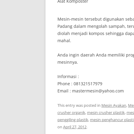
Alat Komposter
Mesin-mesin tersebut digunakan seb
Padang dalam mengolah sampah, ter
diolah menjadi kompos sehingga dap
mahal.
Anda ingin daerah Anda memiliki pro
mesinnya.
Informasi :
Phone : 081321517979
Email : mastermesin@yahoo.com
This entry was posted in
Mesin Ayakan
,
Mes
crusher organik
,
mesin crusher plastik
,
mes
penggiling plastik
,
mesin penghancur plasti
on
April 27, 2012
.