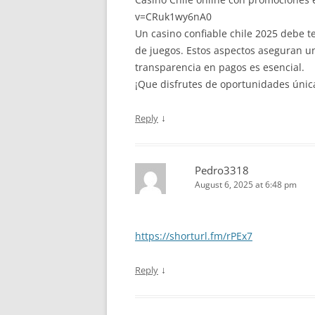
v=CRuk1wy6nA0
Un casino confiable chile 2025 debe ten
de juegos. Estos aspectos aseguran un
transparencia en pagos es esencial.
¡Que disfrutes de oportunidades única
↓
Reply
Pedro3318
August 6, 2025 at 6:48 pm
https://shorturl.fm/rPEx7
↓
Reply