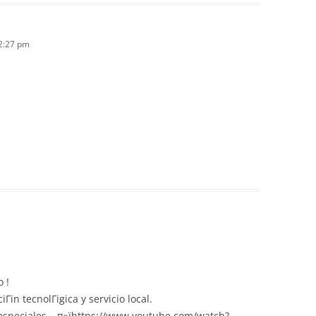
12:27 pm
 !
іn tecnolГіgica y servicio local.
especiales – п»їhttps://www.youtube.com/watch?