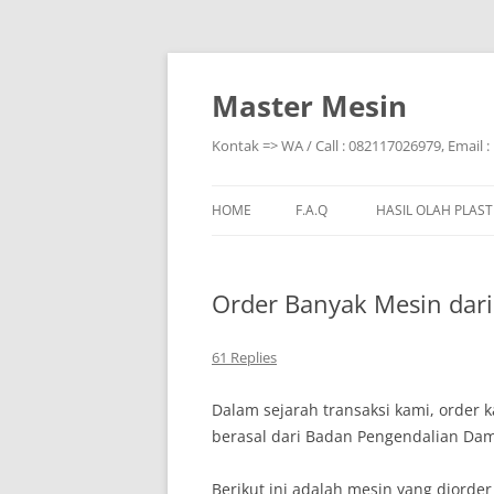
Skip
to
content
Master Mesin
Kontak => WA / Call : 082117026979, Email
HOME
F.A.Q
HASIL OLAH PLAST
Order Banyak Mesin dar
61 Replies
Dalam sejarah transaksi kami, order k
berasal dari Badan Pengendalian Da
Berikut ini adalah mesin yang diorder