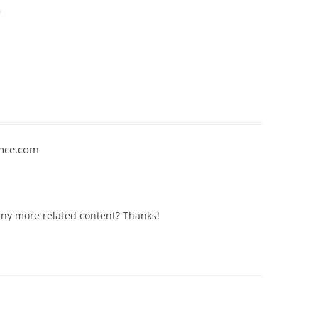
m
ance.com
 any more related content? Thanks!