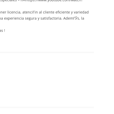
er licencia, atenciГіn al cliente eficiente y variedad
a experiencia segura y satisfactoria. AdemГЎs, la
s !