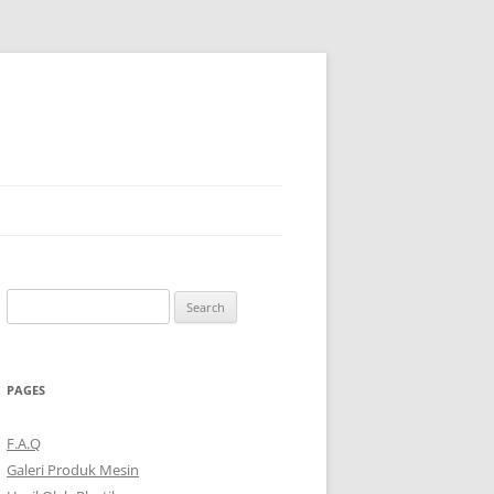
Search
for:
PAGES
F.A.Q
Galeri Produk Mesin