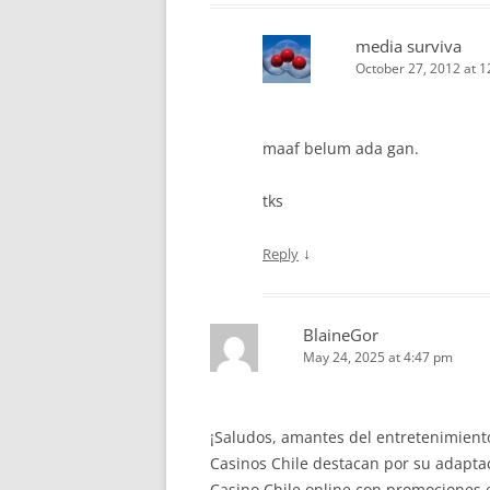
media surviva
October 27, 2012 at 
maaf belum ada gan.
tks
↓
Reply
BlaineGor
May 24, 2025 at 4:47 pm
¡Saludos, amantes del entretenimiento
Casinos Chile destacan por su adaptaciГ
Casino Chile online con promociones 