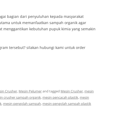
agai bagian dari penyuluhan kepada masyarakat
utama untuk memanfaatkan sampah organik agar
at menggantikan kebutuhan pupuk kimia yang semakin
gram tersebut? silakan hubungi kami untuk order
in Crusher
,
Mesin Pelumer
and tagged
Mesin Crusher
,
mesin
in crusher sampah organik
,
mesin pencacah plastik
,
mesin
k
,
mesin pengolah sampah
,
mesin pengolah sampah plastik