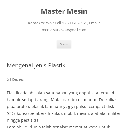
Skip
to
Master Mesin
content
Kontak => WA / Call : 082117026979, Email :
media.surviva@gmail.com
Menu
Mengenal Jenis Plastik
54 Replies
Plastik adalah salah satu bahan yang dapat kita temui di
hampir setiap barang. Mulai dari botol minum, TV, kulkas,
pipa pralon, plastik laminating, gigi palsu, compact disk
(CD), kutex (pembersih kuku), mobil, mesin, alat-alat militer
hingga pestisida.
Para ahli di dunia telah sepakat membuat kode untuk