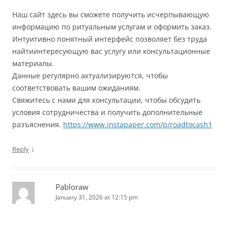
Наш сайт здесь вы сможете получить исчерпывающую
информацию по ритуальным услугам и оформить заказ.
Интуитивно понятный интерфейс позволяет без труда
найтиинтересующую вас услугу или консультационные
материалы.
Данные регулярно актуализируются, чтобы
соответствовать вашим ожиданиям.
Свяжитесь с нами для консультации, чтобы обсудить
условия сотрудничества и получить дополнительные
разъяснения.
https://www.instapaper.com/p/roadtocash1
↓
Reply
Pabloraw
January 31, 2026 at 12:15 pm