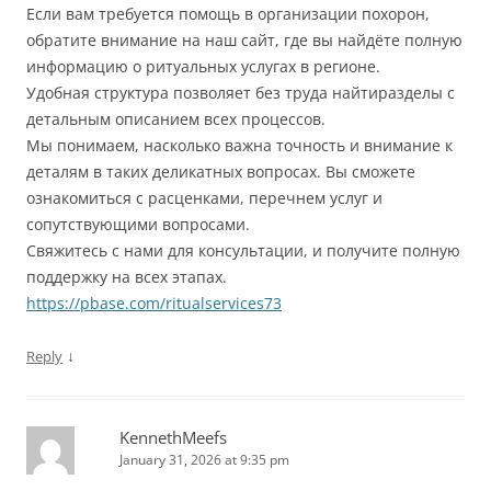
Если вам требуется помощь в организации похорон,
обратите внимание на наш сайт, где вы найдёте полную
информацию о ритуальных услугах в регионе.
Удобная структура позволяет без труда найтиразделы с
детальным описанием всех процессов.
Мы понимаем, насколько важна точность и внимание к
деталям в таких деликатных вопросах. Вы сможете
ознакомиться с расценками, перечнем услуг и
сопутствующими вопросами.
Свяжитесь с нами для консультации, и получите полную
поддержку на всех этапах.
https://pbase.com/ritualservices73
↓
Reply
KennethMeefs
January 31, 2026 at 9:35 pm