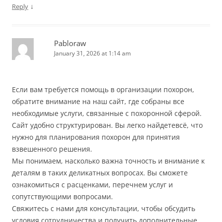
↓
Reply
Pabloraw
January 31, 2026 at 1:14 am
Если вам требуется помощь в организации похорон,
обратите внимание на наш сайт, где собраны все
необходимые услуги, связанные с похоронной сферой.
Сайт удобно структурирован. Вы легко найдетевсё, что
нужно для планирования похорон для принятия
взвешенного решения.
Мы понимаем, насколько важна точность и внимание к
деталям в таких деликатных вопросах. Вы сможете
ознакомиться с расценками, перечнем услуг и
сопутствующими вопросами.
Свяжитесь с нами для консультации, чтобы обсудить
условия сотрудничества и получить дополнительные